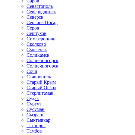
Саров
Севастополь
Северодвинск
Северск
Сергиев Посад
Серов
Серпухов
Симферополь
Сколково
Смоленск
Соликамск
Солнечногорск
Солнечногорск
Сочи
Ставрополь
Старый Крым
Старый Оскол
Стерлитамак
Судак
Сургут
Сусуман
Сызрань
Сыктывкар
Таганрог
Тамбов