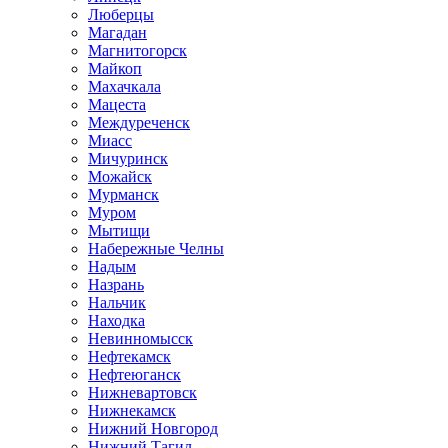
Люберцы
Магадан
Магнитогорск
Майкоп
Махачкала
Мацеста
Междуреченск
Миасс
Мичуринск
Можайск
Мурманск
Муром
Мытищи
Набережные Челны
Надым
Назрань
Нальчик
Находка
Невинномысск
Нефтекамск
Нефтеюганск
Нижневартовск
Нижнекамск
Нижний Новгород
Нижний Тагил