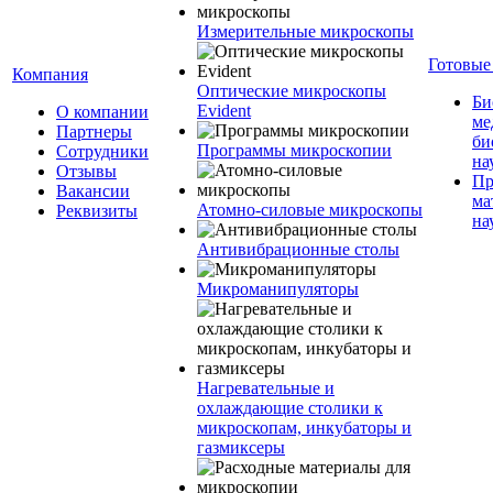
Измерительные микроскопы
Готовые
Компания
Оптические микроскопы
Би
Evident
О компании
ме
Партнеры
би
Программы микроскопии
Сотрудники
на
Отзывы
Пр
Вакансии
ма
Атомно-силовые микроскопы
Реквизиты
на
Антивибрационные столы
Микроманипуляторы
Нагревательные и
охлаждающие столики к
микроскопам, инкубаторы и
газмиксеры