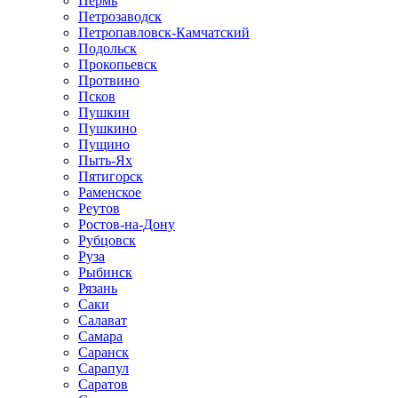
Пермь
Петрозаводск
Петропавловск-Камчатский
Подольск
Прокопьевск
Протвино
Псков
Пушкин
Пушкино
Пущино
Пыть-Ях
Пятигорск
Раменское
Реутов
Ростов-на-Дону
Рубцовск
Руза
Рыбинск
Рязань
Саки
Салават
Самара
Саранск
Сарапул
Саратов