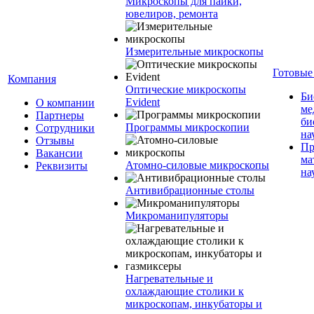
Микроскопы для пайки,
ювелиров, ремонта
Измерительные микроскопы
Готовые
Компания
Оптические микроскопы
Би
Evident
О компании
ме
Партнеры
би
Программы микроскопии
Сотрудники
на
Отзывы
Пр
Вакансии
ма
Атомно-силовые микроскопы
Реквизиты
на
Антивибрационные столы
Микроманипуляторы
Нагревательные и
охлаждающие столики к
микроскопам, инкубаторы и