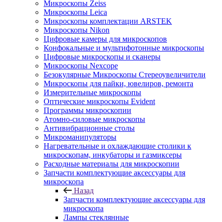
Микроскопы Zeiss
Микроскопы Leica
Микроскопы комплектации ARSTEK
Микроскопы Nikon
Цифровые камеры для микроскопов
Конфокальные и мультифотонные микроскопы
Цифровые микроскопы и сканеры
Микроскопы Nexcope
Безокулярные Микроскопы Стереоувеличители
Микроскопы для пайки, ювелиров, ремонта
Измерительные микроскопы
Оптические микроскопы Evident
Программы микроскопии
Атомно-силовые микроскопы
Антивибрационные столы
Микроманипуляторы
Нагревательные и охлаждающие столики к
микроскопам, инкубаторы и газмиксеры
Расходные материалы для микроскопии
Запчасти комплектующие аксессуары для
микроскопа
Назад
Запчасти комплектующие аксессуары для
микроскопа
Лампы стеклянные