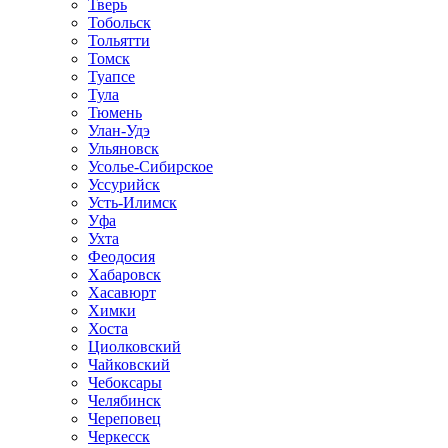
Тверь
Тобольск
Тольятти
Томск
Туапсе
Тула
Тюмень
Улан-Удэ
Ульяновск
Усолье-Сибирское
Уссурийск
Усть-Илимск
Уфа
Ухта
Феодосия
Хабаровск
Хасавюрт
Химки
Хоста
Циолковский
Чайковский
Чебоксары
Челябинск
Череповец
Черкесск