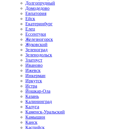
Долгопрудный
Домодедово
Евпатория
Ейск
Екатеринбург
Елец
Ессентуки
Железногорск
Жуковский
Зеленоград
Зеленодольск
Златоуст
Иваново
Ижевск
Инкерман
Иркутск
Истра
Йошкар-Ола
Казань
Калининград
Калуга
Каменск-Уральский
Камышин
Канск
Каспийск