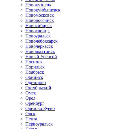
Новокузнецк
Новокуйбышевск
Новомосковск
Новороссийск
Новосибирск
Новотроицк
Новоуральск
Новочебоксарск
Новочеркасск
Новошахтинск
Новый Уренгой
Ногинск
Норильск
Ноябрьск
Обнинск
Одинцово
Октябрьский
Омск
Орел
Оренбург
Орехово-Зуево
Орск
Пенза
Первоуральск