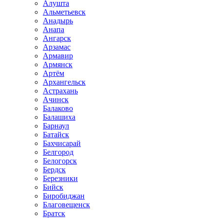
Алушта
Альметьевск
Анадырь
Анапа
Ангарск
Арзамас
Армавир
Армянск
Артём
Архангельск
Астрахань
Ачинск
Балаково
Балашиха
Барнаул
Батайск
Бахчисарай
Белгород
Белогорск
Бердск
Березники
Бийск
Биробиджан
Благовещенск
Братск