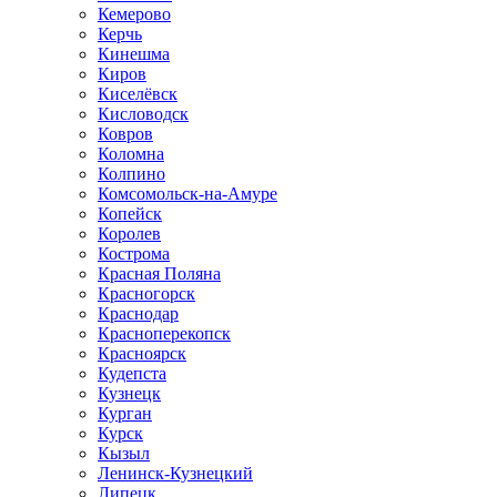
Кемерово
Керчь
Кинешма
Киров
Киселёвск
Кисловодск
Ковров
Коломна
Колпино
Комсомольск-на-Амуре
Копейск
Королев
Кострома
Красная Поляна
Красногорск
Краснодар
Красноперекопск
Красноярск
Кудепста
Кузнецк
Курган
Курск
Кызыл
Ленинск-Кузнецкий
Липецк